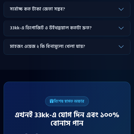
সর্বোচ্চ কত টাকা জেতা সম্ভব?
33kk-এ ডিপোজিট ও উইথড্রয়াল কতটা দ্রুত?
মাহজং ওয়েজ ২ কি বিনামূল্যে খেলা যায়?
বিশেষ স্বাগত অফার
এখনই 33kk-এ যোগ দিন এবং ১০০%
বোনাস পান