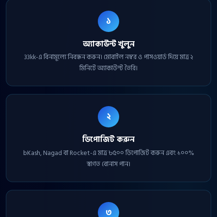
১
অ্যাকাউন্ট খুলুন
33kk-এ বিনামূল্যে নিবন্ধন করুন। মোবাইল নম্বর ও পাসওয়ার্ড দিয়ে মাত্র ২
মিনিটে অ্যাকাউন্ট তৈরি।
২
ডিপোজিট করুন
bKash, Nagad বা Rocket-এ মাত্র ৳৫০০ ডিপোজিট করুন এবং ১০০%
স্বাগত বোনাস পান।
৩