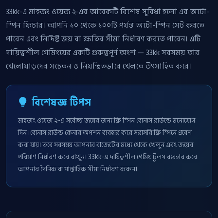
33kk-এ মাহজং ওয়েজ ২-এর আরেকটি বিশেষ সুবিধা হলো এর অটো-
স্পিন ফিচার। আপনি ১০ থেকে ১০০টি পর্যন্ত অটো-স্পিন সেট করতে
পারেন এবং নির্দিষ্ট জয় বা ক্ষতির সীমা নির্ধারণ করতে পারেন। এটি
দায়িত্বশীল গেমিংয়ের একটি গুরুত্বপূর্ণ অংশ — 33kk সবসময় তার
খেলোয়াড়দের সচেতন ও নিয়ন্ত্রিতভাবে খেলতে উৎসাহিত করে।
বিশেষজ্ঞ টিপস
মাহজং ওয়েজ ২-এ সর্বোচ্চ জয়ের জন্য ফ্রি স্পিন বোনাস রাউন্ডে মনোযোগ
দিন। বোনাস রাউন্ড কেনার অপশন ব্যবহার করে সরাসরি ফ্রি স্পিনে প্রবেশ
করা যায়। তবে সবসময় আপনার বাজেটের মধ্যে থেকে খেলুন এবং জয়ের
পরিমাণ নির্ধারণ করে রাখুন। 33kk-এ দায়িত্বশীল গেমিং টুলস ব্যবহার করে
আপনার দৈনিক বা সাপ্তাহিক সীমা নির্ধারণ করুন।