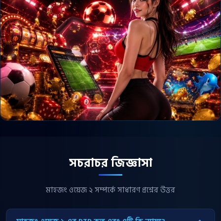
সচরাচর জিজ্ঞাসা
মাহজং ওয়েজ ২ সম্পর্কে সাধারণ প্রশ্নের উত্তর