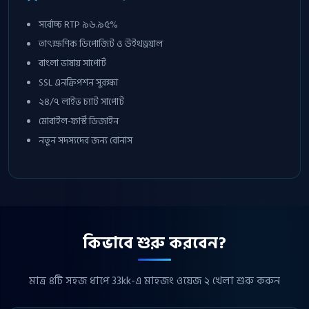
সর্বোচ্চ RTP ৯৬.৯৫%
তাৎক্ষণিক ডিপোজিট ও উইথড্রয়াল
বাংলা ভাষায় সাপোর্ট
SSL এনক্রিপশন সুরক্ষা
২৪/৭ লাইভ চ্যাট সাপোর্ট
মোবাইল-ফার্স্ট ডিজাইন
নতুন সদস্যদের জন্য বোনাস
কিভাবে শুরু করবেন?
মাত্র ৪টি সহজ ধাপে 33kk-এ মাহজং ওয়েজ ২ খেলা শুরু করুন