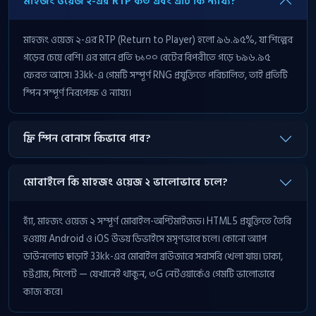
মাহজং ওয়েজ ২-এর RTP কত এবং এটি কি ন্যায্য?
মাহজং ওয়েজ ২-এর RTP (Return to Player) হলো ৯৬.৯৫%, যা শিল্পের
গড়ের চেয়ে বেশি। এর মানে প্রতি ৳১০০ বেটের বিপরীতে গড়ে ৳৯৬.৯৫
ফেরত আসে। 33kk-এ গেমটি সম্পূর্ণ RNG প্রযুক্তিতে পরিচালিত, তাই প্রতিটি
স্পিন সম্পূর্ণ নিরপেক্ষ ও ন্যায্য।
ফ্রি স্পিন বোনাস কিভাবে পাব?
মোবাইলে কি মাহজং ওয়েজ ২ ভালোভাবে চলে?
হ্যাঁ, মাহজং ওয়েজ ২ সম্পূর্ণ মোবাইল-অপ্টিমাইজড। HTML5 প্রযুক্তিতে তৈরি
হওয়ায় Android ও iOS উভয় ডিভাইসে মসৃণভাবে চলে। কোনো অ্যাপ
ডাউনলোড ছাড়াই 33kk-এর মোবাইল ব্রাউজারে সরাসরি খেলা যায়। ঢাকা,
চট্টগ্রাম, সিলেট — যেখানেই থাকুন, ৩G নেটওয়ার্কেও গেমটি ভালোভাবে
কাজ করে।