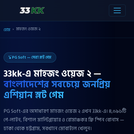
মাহজং ওয়েজ ২
হোম
PG Soft — সেরা স্লট গেম
33kk-এ মাহজং ওয়েজ ২ —
বাংলাদেশের সবচেয়ে জনপ্রিয়
এশিয়ান স্লট গেম
PG Soft-এর অসাধারণ মাহজং ওয়েজ ২ এখন 33kk-এ। ৪,০৯৬টি
পে-লাইন, বিশাল মাল্টিপ্লায়ার ও রোমাঞ্চকর ফ্রি স্পিন বোনাস —
ঢাকা থেকে চট্টগ্রাম, সবখানে মোবাইলে খেলুন।