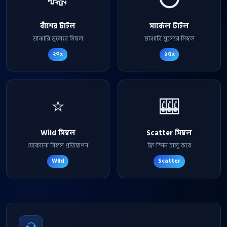
বাঁশের টাইল
সার্কেল টাইল
মাঝারি মূল্যের সিম্বল
মাঝারি মূল্যের সিম্বল
২০x
১৫x
⭐
🎰
Wild সিম্বল
Scatter সিম্বল
যেকোনো সিম্বল প্রতিস্থাপন
ফ্রি স্পিন চালু করে
Wild
Scatter