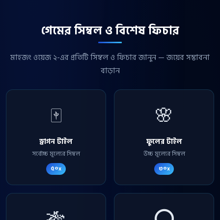
গেমের সিম্বল ও বিশেষ ফিচার
মাহজং ওয়েজ ২-এর প্রতিটি সিম্বল ও ফিচার জানুন — জয়ের সম্ভাবনা
বাড়ান
🀄
🌸
ড্রাগন টাইল
ফুলের টাইল
সর্বোচ্চ মূল্যের সিম্বল
উচ্চ মূল্যের সিম্বল
৫০x
৩০x
🎋
⭕