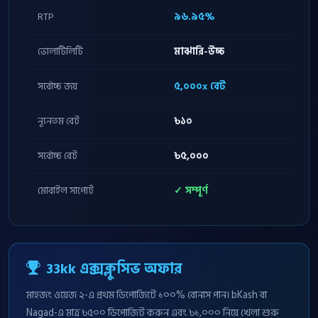
RTP
৯৬.৯৫%
ভোলাটিলিটি
মাঝারি-উচ্চ
সর্বোচ্চ জয়
৫,০০০x বেট
ন্যূনতম বেট
৳১০
সর্বোচ্চ বেট
৳৫,০০০
মোবাইল সাপোর্ট
✓ সম্পূর্ণ
33kk এক্সক্লুসিভ অফার
মাহজং ওয়েজ ২-এ প্রথম ডিপোজিটে ১০০% বোনাস পান। bKash বা
Nagad-এ মাত্র ৳৫০০ ডিপোজিট করুন এবং ৳১,০০০ নিয়ে খেলা শুরু